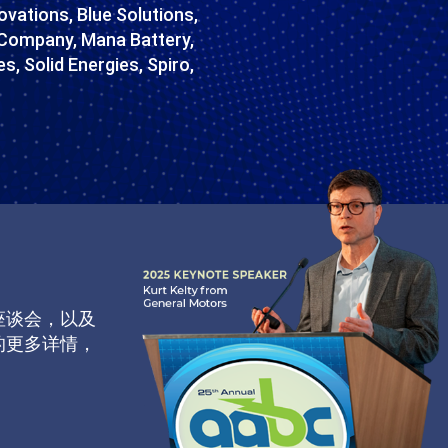
vations, Blue Solutions,
 Company, Mana Battery,
, Solid Energies, Spiro,
座谈会，以及
的更多详情，