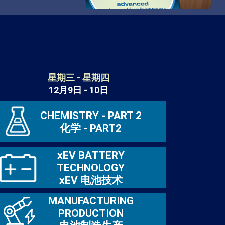
星期三 - 星期四
12月9日 - 10日
CHEMISTRY - PART 2
化学 - PART2
xEV BATTERY
TECHNOLOGY
xEV 电池技术
MANUFACTURING
PRODUCTION