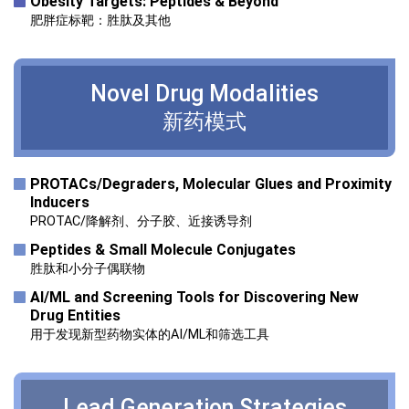
Obesity Targets: Peptides & Beyond
肥胖症标靶：胜肽及其他
Novel Drug
Modalities
新药模式
PROTACs/Degraders, Molecular Glues and Proximity
Inducers
PROTAC/降解剂、分子胶、近接诱导剂
Peptides & Small Molecule Conjugates
胜肽和小分子偶联物
Al/ML and Screening Tools for Discovering New
Drug Entities
用于发现新型药物实体的AI/ML和筛选工具
Lead Generation
Strategies