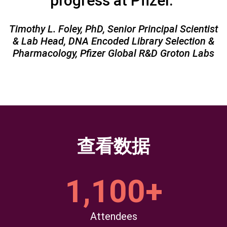
progress at Pfizer.”
Timothy L. Foley, PhD, Senior Principal Scientist
& Lab Head, DNA Encoded Library Selection &
Pharmacology, Pfizer Global R&D Groton Labs
查看数据
1,100+
Attendees