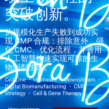
突破创新。
从规模化生产失败到成功实
现 GMP 合规：排除意外、强
化 CMC、优化流程，并善用
人工智慧快速实现可靠的生
物制剂生产。
Cell Line ・ Upstream ・ Downstream ・
Digital Biomanufacturing ・ CMC
Strategy ・ Cell & Gene Therapy