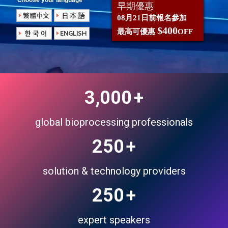
Choose your language
早期優惠
08月21日前報名參加
$400
最高可優惠
OFF
3,000
+
global bioprocessing professionals
250
+
solution & technology providers
250
+
expert speakers