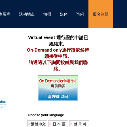
参展商
活动地点
海报
媒体
询问
报名注册
Virtual Event 通行證的申請已
經結束。
On-Demand only通行證依然持
續接受申請。
請透過以下詢問按鍵與我們聯
絡。
Choose your language