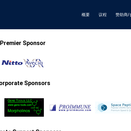
概要
议程
赞助商/
Premier Sponsor
orporate Sponsors